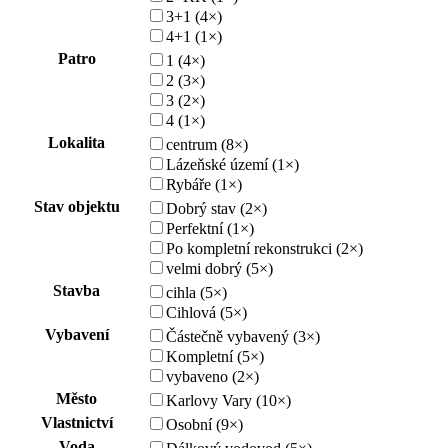
3+1 (4×)
4+1 (1×)
Patro
1 (4×)
2 (3×)
3 (2×)
4 (1×)
Lokalita
centrum (8×)
Lázeňské území (1×)
Rybáře (1×)
Stav objektu
Dobrý stav (2×)
Perfektní (1×)
Po kompletní rekonstrukci (2×)
velmi dobrý (5×)
Stavba
cihla (5×)
Cihlová (5×)
Vybavení
Částečně vybavený (3×)
Kompletní (5×)
vybaveno (2×)
Město
Karlovy Vary (10×)
Vlastnictví
Osobní (9×)
Voda