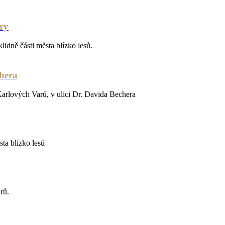
ry
idně části města blízko lesů.
chera
Karlových Varů, v ulici Dr. Davida Bechera
ta blízko lesů
arů.