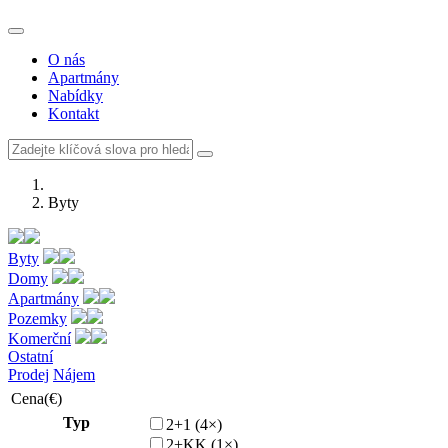
O nás
Apartmány
Nabídky
Kontakt
Byty
Byty
Domy
Apartmány
Pozemky
Komerční
Ostatní
Prodej
Nájem
Cena(€)
Typ
2+1 (4×)
2+KK (1×)