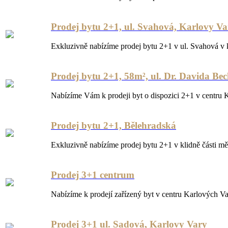
Prodej bytu 2+1, ul. Svahová, Karlovy Va
Exkluzivně nabízíme prodej bytu 2+1 v ul. Svahová v kl
Prodej bytu 2+1, 58m², ul. Dr. Davida Be
Nabízíme Vám k prodeji byt o dispozici 2+1 v centru 
Prodej bytu 2+1, Bělehradská
Exkluzivně nabízíme prodej bytu 2+1 v klidně části měs
Prodej 3+1 centrum
Nabízíme k prodejí zařízený byt v centru Karlových V
Prodej 3+1 ul. Sadová, Karlovy Vary