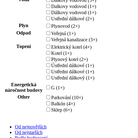
Dálkový vodovod (5×)
Dalkovy vodovod (1×)
Dálkovy vodovod (1×)
Ustřední dálkové (2×)
Plyn
Plynovod (2×)
Odpad
Veřejná (1×)
Veřejná kanalizace (3×)
Topeni
Elektrický kotel (4×)
Kotel (1×)
Plynový kotel (2×)
Ústřední dálkové (1×)
Ustředni dálkové (1×)
Ustřední dálkový (1×)
Energetická
G (1×)
náročnost budovy
Other
Parkování (10×)
Balkón (4×)
Sklep (6×)
Od nejnovějších
Od nejstarších
Podle hodnocení